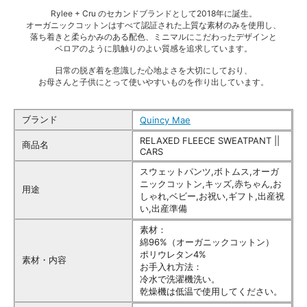
Rylee + Cru のセカンドブランドとして2018年に誕生。
オーガニックコットンはすべて認証された上質な素材のみを使用し、
落ち着きと柔らかみのある配色、ミニマルにこだわったデザインと
ベロアのように肌触りのよい質感を追求しています。
日常の脱ぎ着を意識した心地よさを大切にしており、
お母さんと子供にとって使いやすいものを作り出しています。
ブランド
Quincy Mae
RELAXED FLEECE SWEATPANT ||
商品名
CARS
スウェットパンツ,ボトムス,オーガ
ニックコットン,キッズ,赤ちゃん,お
用途
しゃれ,ベビー,お祝い,ギフト,出産祝
い,出産準備
素材：
綿96%（オーガニックコットン）
ポリウレタン4%
素材・内容
お手入れ方法：
冷水で洗濯機洗い。
乾燥機は低温で使用してください。