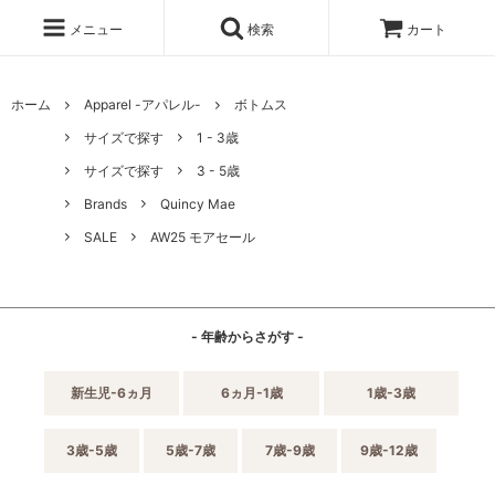
メニュー
検索
カート
ホーム
Apparel -アパレル-
ボトムス
サイズで探す
1 - 3歳
サイズで探す
3 - 5歳
Brands
Quincy Mae
SALE
AW25 モアセール
- 年齢からさがす -
新生児-6ヵ月
6ヵ月-1歳
1歳-3歳
3歳-5歳
5歳-7歳
7歳-9歳
9歳-12歳