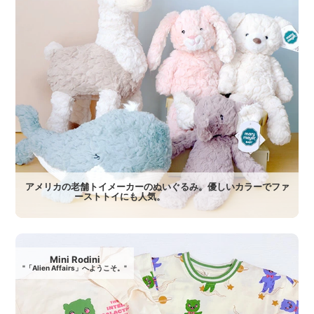
アメリカの老舗トイメーカーのぬいぐるみ。優しいカラーでファ
ーストトイにも人気。
Mini Rodini
"「Alien Affairs」へようこそ。"