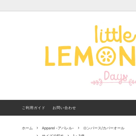
Apparel -アパレル-
サイズで探す
【夏アイテム特集】 2026
Good
Bran
【出
年最新！子ども用水着・浮
いに
き輪 アイテム
ご紹
ご利用ガイド
お問い合わせ
ホーム
Apparel -アパレル-
ロンパース/カバーオール
サイズで探す
1 - 3歳