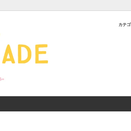
カテ
s - 雑貨 -
ds
産ギフト特集】 出産祝
SALE
organic zoo 26S/S
おすすめのアイテムを
Drop1+Drop2でつく
介
mix&match