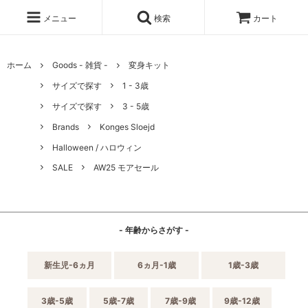
メニュー
検索
カート
ホーム
Goods - 雑貨 -
変身キット
サイズで探す
1 - 3歳
サイズで探す
3 - 5歳
Brands
Konges Sloejd
Halloween / ハロウィン
SALE
AW25 モアセール
- 年齢からさがす -
新生児-6ヵ月
6ヵ月-1歳
1歳-3歳
3歳-5歳
5歳-7歳
7歳-9歳
9歳-12歳