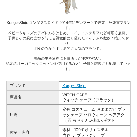
KongesSløjd コンゲススロイド 2014年にデンマークで設立した雑貨ブラン
ド。
ベビー＆キッズのアパレルをはじめ、トイ、インテリアなど幅広く展開。
子供とその親に喜びを与える視覚的にも優れたアイテムを数多く揃えてお
り、
北欧のみならず世界的に人気のブランド。
商品の生産過程にも徹底した注意を払い、
認定のオーガニックコットンを使用するなど、子供と環境にも配慮していま
す。
ブランド
KongesSløjd
WITCH CAPE
商品名
ウィッチ ケープ（ブラック）
変身,コスチューム,おままごと,ブラ
用途
ックケープ,ハロウィーン,ヘアアク
セ,羽,赤ちゃん,お祝い,ギフト
素材 : 100％ポリエステル
素材・内容
内容 ： ブラックケープ