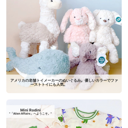
アメリカの老舗トイメーカーのぬいぐるみ。優しいカラーでファ
ーストトイにも人気。
Mini Rodini
"「Alien Affairs」へようこそ。"