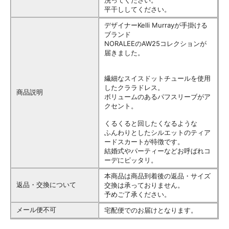
洗ってください。
平干ししてください。
デザイナーKelli Murrayが手掛ける
ブランド
NORALEEのAW25コレクションが
届きました。
繊細なスイスドットチュールを使用
したクララドレス。
商品説明
ボリュームのあるパフスリーブがア
クセント。
くるくると回したくなるような
ふんわりとしたシルエットのティア
ードスカートが特徴です。
結婚式やパーティーなどお呼ばれコ
ーデにピッタリ。
本商品は商品到着後の返品・サイズ
返品・交換について
交換は承っておりません。
予めご了承ください。
メール便不可
宅配便でのお届けとなります。