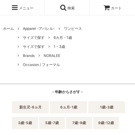
メニュー
検索
カート
ホーム
Apparel -アパレル-
ワンピース
サイズで探す
6カ月 - 1歳
サイズで探す
1 - 3歳
Brands
NORALEE
Occasion / フォーマル
- 年齢からさがす -
新生児-6ヵ月
6ヵ月-1歳
1歳-3歳
3歳-5歳
5歳-7歳
7歳-9歳
9歳-12歳