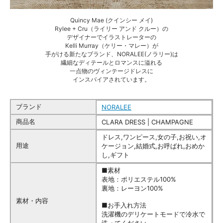
Quincy Mae (クインシー メイ)
Rylee + Cru（ライリー アンド クルー）の
デザイナーでイラストレーターの
Kelli Murray（ケリー・マレー）が
手がける新たなブランド、NORALEE(ノラリー)は
繊細なディテールとロマンスに溢れる
一点物のヴィンテージドレスに
インスパイアされています。
ブランド
NORALEE
商品名
CLARA DRESS | CHAMPAGNE
ドレス,ワンピース,女の子,お祝い,オ
用途
ケージョン,結婚式,お呼ばれ,おめか
し,ギフト
■素材
表地：ポリエステル100%
裏地：レーヨン100%
素材・内容
■お手入れ方法
洗濯機のデリケートモードで冷水で