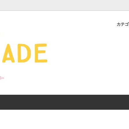
カテ
s - 雑貨 -
ds
産ギフト特集】 出産祝
SALE
organic zoo 26S/S
おすすめのアイテムを
Drop1+Drop2でつく
介
mix&match