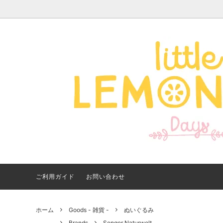
Apparel -アパレル-
サイズで探す
【夏アイテム特集】 2026
Good
Bran
【出
年最新！子ども用水着・浮
いに
き輪 アイテム
ご紹
ご利用ガイド
お問い合わせ
ホーム
Goods - 雑貨 -
ぬいぐるみ
Brands
Senger Naturwelt