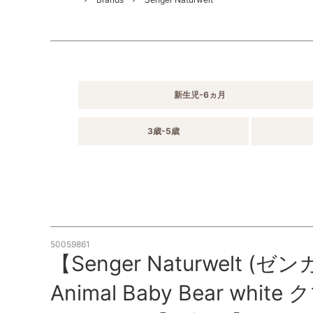
新生児-6ヵ月
3歳-5歳
50059861
【Senger Naturwelt
Animal Baby Bear wh