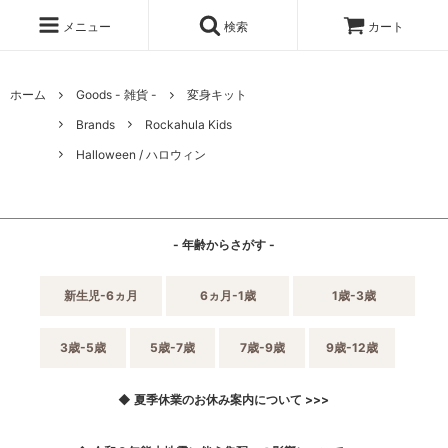
メニュー
検索
カート
ホーム
Goods - 雑貨 -
変身キット
Brands
Rockahula Kids
Halloween / ハロウィン
- 年齢からさがす -
新生児-6ヵ月
6ヵ月-1歳
1歳-3歳
3歳-5歳
5歳-7歳
7歳-9歳
9歳-12歳
◆ 夏季休業のお休み案内について >>>