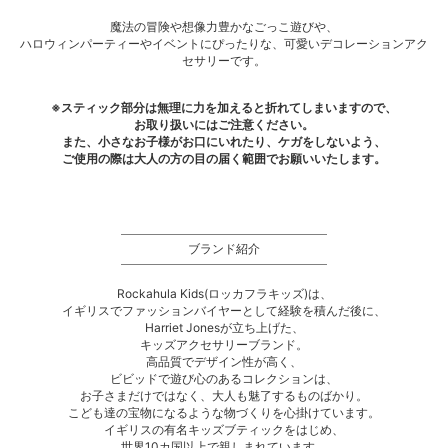
魔法の冒険や想像力豊かなごっこ遊びや、
ハロウィンパーティーやイベントにぴったりな、可愛いデコレーションアク
セサリーです。
※スティック部分は無理に力を加えると折れてしまいますので、
お取り扱いにはご注意ください。
また、小さなお子様がお口にいれたり、ケガをしないよう、
ご使用の際は大人の方の目の届く範囲でお願いいたします。
ブランド紹介
Rockahula Kids(ロッカフラキッズ)は、
イギリスでファッションバイヤーとして経験を積んだ後に、
Harriet Jonesが立ち上げた、
キッズアクセサリーブランド。
高品質でデザイン性が高く、
ビビッドで遊び心のあるコレクションは、
お子さまだけではなく、大人も魅了するものばかり。
こども達の宝物になるような物づくりを心掛けています。
イギリスの有名キッズブティックをはじめ、
世界10カ国以上で親しまれています。