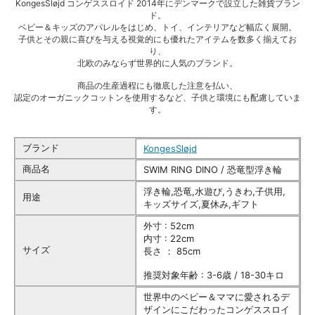
KongesSløjd コンゲススロイド 2014年にデンマークで設立した雑貨ブラン
ド。
ベビー＆キッズのアパレルをはじめ、トイ、インテリアなど幅広く展開。
子供とその親に喜びを与える視覚的にも優れたアイテムを数多く揃えてお
り、
北欧のみならず世界的に人気のブランド。
商品の生産過程にも徹底した注意を払い、
認定のオーガニックコットンを使用するなど、子供と環境にも配慮していま
す。
ブランド
KongesSløjd
商品名
SWIM RING DINO / 恐竜型浮き輪
浮き輪,恐竜,水遊び,うきわ,子供用,
用途
キッズサイズ,夏休み,ギフト
外寸 : 52cm
内寸 : 22cm
サイズ
長さ ： 85cm
推奨対象年齢 : 3-6歳 / 18-30キロ
世界中のベビー＆ママに愛されるデ
ザインにこだわったコンゲススロイ