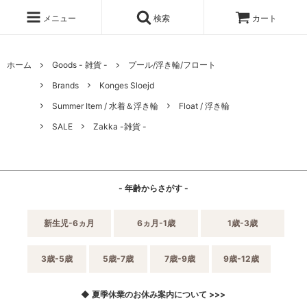
メニュー
検索
カート
ホーム
Goods - 雑貨 -
プール/浮き輪/フロート
Brands
Konges Sloejd
Summer Item / 水着＆浮き輪
Float / 浮き輪
SALE
Zakka -雑貨 -
- 年齢からさがす -
新生児-6ヵ月
6ヵ月-1歳
1歳-3歳
3歳-5歳
5歳-7歳
7歳-9歳
9歳-12歳
◆ 夏季休業のお休み案内について >>>