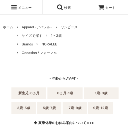
メニュー
検索
カート
ホーム
Apparel -アパレル-
ワンピース
サイズで探す
1 - 3歳
Brands
NORALEE
Occasion / フォーマル
- 年齢からさがす -
新生児-6ヵ月
6ヵ月-1歳
1歳-3歳
3歳-5歳
5歳-7歳
7歳-9歳
9歳-12歳
◆ 夏季休業のお休み案内について >>>