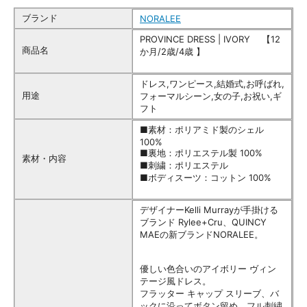
ブランド
NORALEE
PROVINCE DRESS | IVORY 【12
商品名
か月/2歳/4歳 】
ドレス,ワンピース,結婚式,お呼ばれ,
用途
フォーマルシーン,女の子,お祝い,ギ
フト
■素材：ポリアミド製のシェル
100%
■裏地：ポリエステル製 100%
素材・内容
■刺繍：ポリエステル
■ボディスーツ：コットン 100%
デザイナーKelli Murrayが手掛ける
ブランド Rylee+Cru、QUINCY
MAEの新ブランドNORALEE。
優しい色合いのアイボリー ヴィン
テージ風ドレス。
フラッター キャップ スリーブ、バ
ックに沿ってボタン留め、フル刺繍