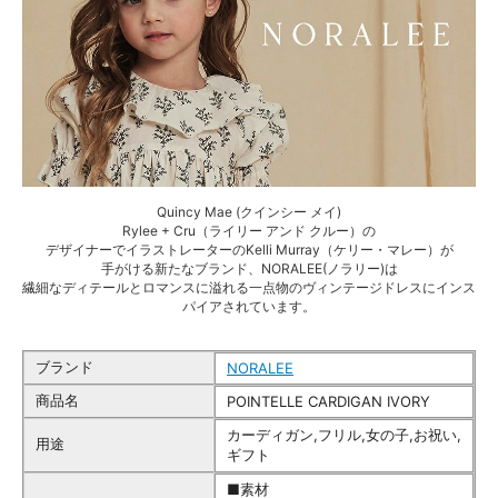
Quincy Mae (クインシー メイ)
Rylee + Cru（ライリー アンド クルー）の
デザイナーでイラストレーターのKelli Murray（ケリー・マレー）が
手がける新たなブランド、NORALEE(ノラリー)は
繊細なディテールとロマンスに溢れる一点物のヴィンテージドレスにインス
パイアされています。
ブランド
NORALEE
商品名
POINTELLE CARDIGAN IVORY
カーディガン,フリル,女の子,お祝い,
用途
ギフト
■素材