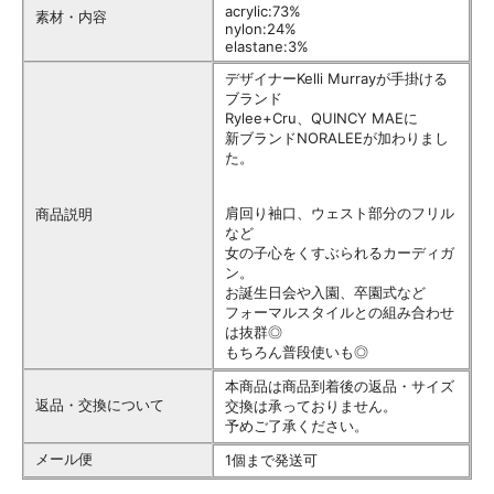
acrylic:73%
素材・内容
nylon:24%
elastane:3%
デザイナーKelli Murrayが手掛ける
ブランド
Rylee+Cru、QUINCY MAEに
新ブランドNORALEEが加わりまし
た。
肩回り袖口、ウェスト部分のフリル
商品説明
など
女の子心をくすぶられるカーディガ
ン。
お誕生日会や入園、卒園式など
フォーマルスタイルとの組み合わせ
は抜群◎
もちろん普段使いも◎
本商品は商品到着後の返品・サイズ
返品・交換について
交換は承っておりません。
予めご了承ください。
メール便
1個まで発送可