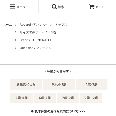
メニュー
検索
カート
ホーム
Apparel -アパレル-
トップス
サイズで探す
1 - 3歳
Brands
NORALEE
Occasion / フォーマル
- 年齢からさがす -
新生児-6ヵ月
6ヵ月-1歳
1歳-3歳
3歳-5歳
5歳-7歳
7歳-9歳
9歳-12歳
◆ 夏季休業のお休み案内について >>>