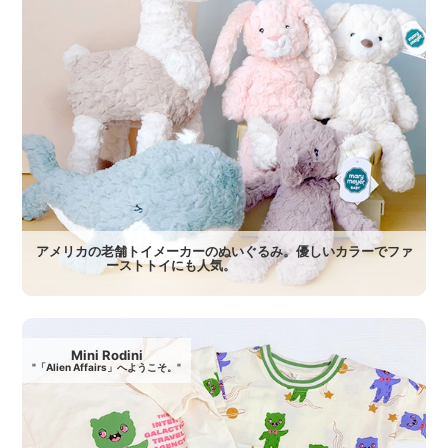
アメリカの老舗トイメーカーのぬいぐるみ。優しいカラーでファ
ーストトイにも人気。
Mini Rodini
"「Alien Affairs」へようこそ。"