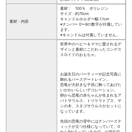
素材 : 100％ ポリレジン
サイズ : 約70cm
キャンドルホルダー幅:1.1cm
素材・内容
※ナンバー 0〜9の数字が付属してい
ます。
※キャンドルは付属していません。
世界中のベビー＆ママに愛されるデ
ザインと素材にこだわったコンゲス
スロイドのおもちゃ。
お誕生日のパーティーや記念写真に
飾れるバースデートレイン。
恐竜が大好きな子供に飾ってあげた
いかわいらしいデコレーション。
卵から恐竜の赤ちゃんが生まれるア
パトサウルス、トリケラトプス、ヤ
シの木、スタゴサウルスがセットに
なっています。
先頭の恐竜の背中にはナンバーステ
ィックが立つ仕様になっていて、0
から9が入っているので、お誕生日