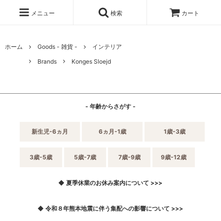
メニュー
検索
カート
ホーム
Goods - 雑貨 -
インテリア
Brands
Konges Sloejd
- 年齢からさがす -
新生児-6ヵ月
6ヵ月-1歳
1歳-3歳
3歳-5歳
5歳-7歳
7歳-9歳
9歳-12歳
◆ 夏季休業のお休み案内について >>>
◆ 令和８年熊本地震に伴う集配への影響について >>>