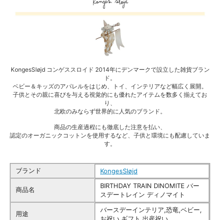
KongesSløjd コンゲススロイド 2014年にデンマークで設立した雑貨ブラン
ド。
ベビー＆キッズのアパレルをはじめ、トイ、インテリアなど幅広く展開。
子供とその親に喜びを与える視覚的にも優れたアイテムを数多く揃えてお
り、
北欧のみならず世界的に人気のブランド。
商品の生産過程にも徹底した注意を払い、
認定のオーガニックコットンを使用するなど、子供と環境にも配慮していま
す。
ブランド
KongesSløjd
BIRTHDAY TRAIN DINOMITE バー
商品名
スデートレイン ディノマイト
バースデーインテリア,恐竜,ベビー,
用途
お祝い,ギフト,出産祝い