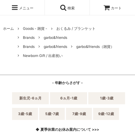
メニュー
検索
カート
ホーム
Goods - 雑貨 -
おくるみ / ブランケット
Brands
garbo&friends
Brands
garbo&friends
garbo&friends（雑貨）
Newborn Gift / 出産祝い
- 年齢からさがす -
新生児-6ヵ月
6ヵ月-1歳
1歳-3歳
3歳-5歳
5歳-7歳
7歳-9歳
9歳-12歳
◆ 夏季休業のお休み案内について >>>