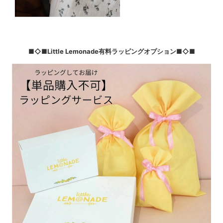
■◇■Little Lemonade有料ラッピングオプション■◇■