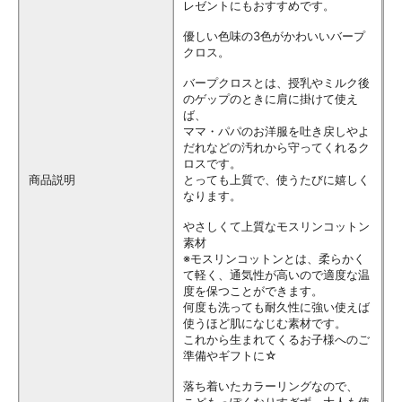
レゼントにもおすすめです。
優しい色味の3色がかわいいバープ
クロス。
バープクロスとは、授乳やミルク後
のゲップのときに肩に掛けて使え
ば、
ママ・パパのお洋服を吐き戻しやよ
だれなどの汚れから守ってくれるク
ロスです。
商品説明
とっても上質で、使うたびに嬉しく
なります。
やさしくて上質なモスリンコットン
素材
※モスリンコットンとは、柔らかく
て軽く、通気性が高いので適度な温
度を保つことができます。
何度も洗っても耐久性に強い使えば
使うほど肌になじむ素材です。
これから生まれてくるお子様へのご
準備やギフトに☆
落ち着いたカラーリングなので、