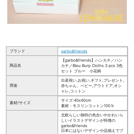
ブランド
garbo&friends
【garbo&friends】ハンカチ／ハン
商品名
カチ／Bleu Burp Cloths 3 pcs 3色
セット ブルー 小花柄
出産祝い,お祝い,ギフト,プレゼント,
用途
赤ちゃん、ベビー,アウトドア,オシ
ャレ,コットン
サイズ:40x40cm
素材/サイズ
素材：モスリンコットン100％
北欧らしい独特の色合いやかわいら
しいイラストデザインが特徴の
garbo&friends
日本にはないデザインや品揃えでプ