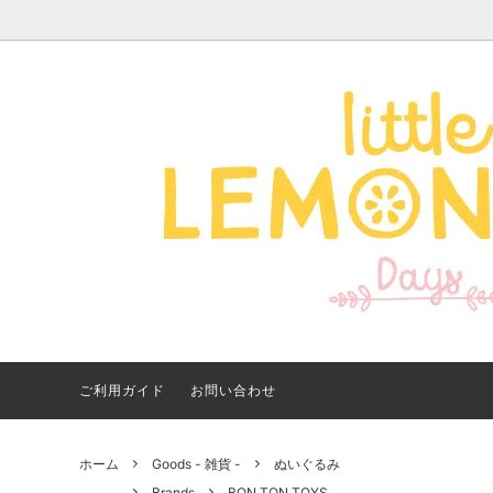
Apparel -アパレル-
サイズで探す
【夏アイテム特集】 2026
Good
Bran
【出
年最新！子ども用水着・浮
いに
き輪 アイテム
ご紹
ご利用ガイド
お問い合わせ
ホーム
Goods - 雑貨 -
ぬいぐるみ
Brands
BON TON TOYS