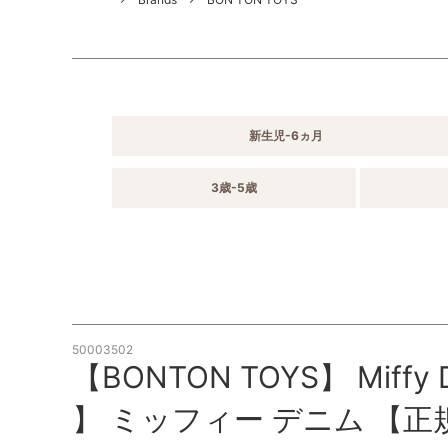
新生児-6ヵ月
3歳-5歳
50003502
【BONTON TOYS】 Miffy D
】 ミッフィー デニム 【正規品】