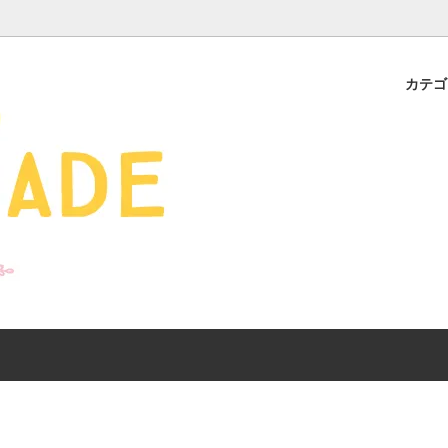
カテ
s - 雑貨 -
ds
産ギフト特集】 出産祝
SALE
organic zoo 26S/S
おすすめのアイテムを
Drop1+Drop2でつく
介
mix&match