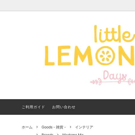
Apparel -アパレル-
サイズで探す
【夏アイテム特集】 2026
Good
Bran
【出
年最新！子ども用水着・浮
いに
き輪 アイテム
ご紹
ご利用ガイド
お問い合わせ
ホーム
Goods - 雑貨 -
インテリア
Brands
Madame Mo