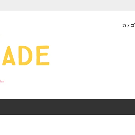
カテ
s - 雑貨 -
ds
産ギフト特集】 出産祝
SALE
organic zoo 26S/S
おすすめのアイテムを
Drop1+Drop2でつく
介
mix&match