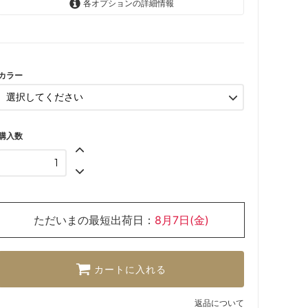
各オプションの詳細情報
インディゴサクラ(KOI2.14)
ハナミ(KOI2.63)
アカイ(K018)
カラー
SOLD OUT
購入数
ただいまの最短出荷日：
8月7日(金)
カートに入れる
返品について