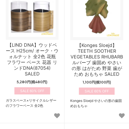
【LIND DNA】ウッドベ
【Konges Sloejd】
ース H25cm/ オーク・ウ
TEETH SOOTHER
ォルナット 全2色 花瓶
VEGETABLES RHUBARB
フラワー ベース 花器 リ
ルバーブ 歯固め やさい
ンドDNA(87054)
の形 はがため 野菜 歯が
SALED
ため おもちゃ SALED
5,280円(税480円)
1,100円(税100円)
60%
60%
ガラスベース×リサイクルレザー
Konges Sloejd やさいの形の歯固
のフラワーベース 全2色
めおもちゃ