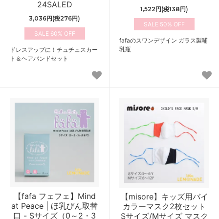
24SALED
1,522円(税138円)
3,036円(税276円)
50%
60%
fafaのスワンデザイン ガラス製哺
乳瓶
ドレスアップに！チュチュスカー
ト＆ヘアバンドセット
【fafa フェフェ】Mind
【misore】キッズ用バイ
at Peace | ほ乳びん取替
カラーマスク2枚セット
口 - Sサイズ（0～2・3
Sサイズ/Mサイズ マスク