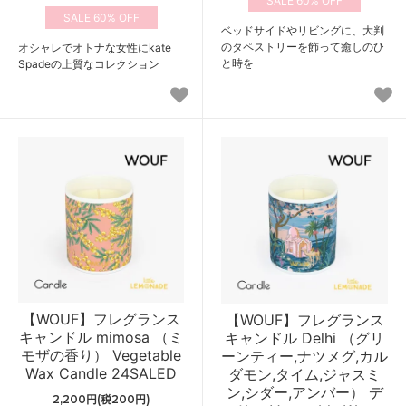
60%
60%
ベッドサイドやリビングに、大判
のタペストリーを飾って癒しのひ
オシャレでオトナな女性にkate
と時を
Spadeの上質なコレクション
【WOUF】フレグランス
【WOUF】フレグランス
キャンドル mimosa （ミ
キャンドル Delhi （グリ
モザの香り） Vegetable
ーンティー,ナツメグ,カル
Wax Candle 24SALED
ダモン,タイム,ジャスミ
ン,シダー,アンバー） デ
2,200円(税200円)