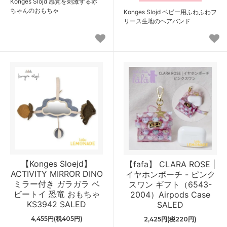
Konges Slojd 感覚を刺激する赤
ちゃんのおもちゃ
Konges Slojd ベビー用ふわふわフ
リース生地のヘアバンド
【Konges Sloejd】
【fafa】 CLARA ROSE |
ACTIVITY MIRROR DINO
イヤホンポーチ - ピンク
ミラー付き ガラガラ ベ
スワン ギフト（6543-
ビートイ 恐竜 おもちゃ
2004）Airpods Case
KS3942 SALED
SALED
4,455円(税405円)
2,425円(税220円)