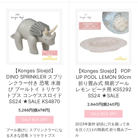
【Konges Sloejd】
【Konges Sloejd】 POP
DINO SPRINKLER スプリ
UP POOL LEMON 90cm
ンクラー付き 恐竜 水遊
折り畳み式 簡易プール
び プールトイ トリケラ
レモン ビーチ用 KS5292
トプス コンゲススロイド
SS24 ★SALE
SS24 ★SALE KS4870
2,640円(税240円)
5,266円(税478円)
60%
60%
2023年新作 砂浜に穴を掘って水
を注ぐだけの簡易式 折り畳みプー
プール遊びに スプリンクラーにな
ル
る大きな恐竜 トリケラトプス