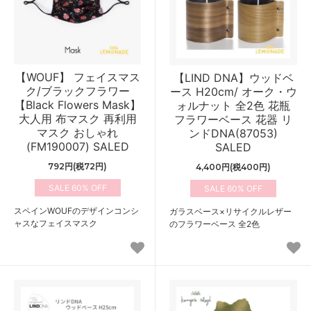
【WOUF】 フェイスマス
【LIND DNA】ウッドベ
ク/ブラックフラワー
ース H20cm/ オーク・ウ
【Black Flowers Mask】
ォルナット 全2色 花瓶
大人用 布マスク 再利用
フラワーベース 花器 リ
マスク おしゃれ
ンドDNA(87053)
(FM190007) SALED
SALED
792円(税72円)
4,400円(税400円)
60%
60%
スペインWOUFのデザインコンシ
ガラスベース×リサイクルレザー
ャスなフェイスマスク
のフラワーベース 全2色