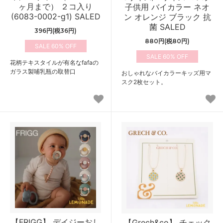
ヶ月まで） ２コ入り
子供用 バイカラー ネオ
(6083-0002-g1) SALED
ン オレンジ ブラック 抗
菌 SALED
396円(税36円)
880円(税80円)
60%
60%
花柄テキスタイルが有名なfafaの
ガラス製哺乳瓶の取替口
おしゃれなバイカラーキッズ用マ
スク2枚セット。
【FRIGG】 デイジーおし
【Grech&co】 チェック