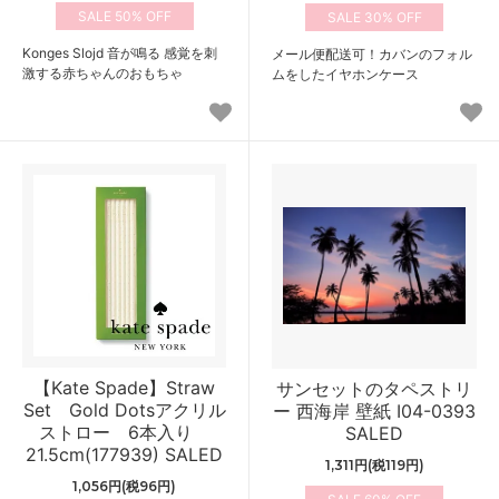
50%
30%
Konges Slojd 音が鳴る 感覚を刺
メール便配送可！カバンのフォル
激する赤ちゃんのおもちゃ
ムをしたイヤホンケース
【Kate Spade】Straw
サンセットのタペストリ
Set Gold Dotsアクリル
ー 西海岸 壁紙 I04-0393
ストロー 6本入り
SALED
21.5cm(177939) SALED
1,311円(税119円)
1,056円(税96円)