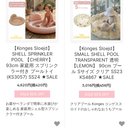
【Konges Sloejd】
【Konges Sloejd】
SHELL SPRINKLER
SMALL SHELL POOL
POOL 【CHERRY】
TRANSPARENT 透明
93cm 家庭用 スプリンク
【LEMON】 90cm プー
ラー付き プールトイ
ル Sサイズ クリア SS23
(KS3057) SS24 ★SALE
KS4867 ★SALE
4,620円(税420円)
5,016円(税456円)
50%
50%
お庭やベランダで簡単に水遊びが
クリアプール Konges コンゲスス
楽しめる 家庭用シェル型スプリン
ロイドのおしゃれなおうちプール
クラー付きプール