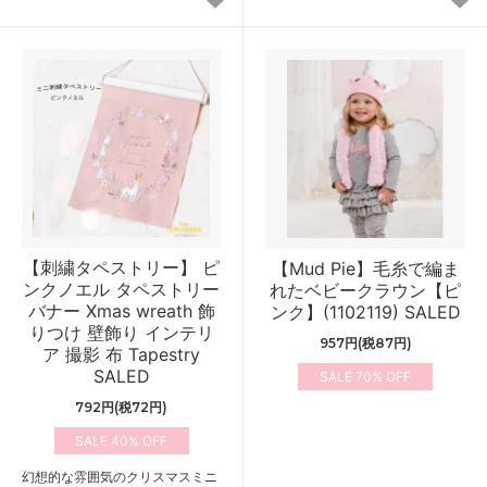
【刺繍タペストリー】 ピ
【Mud Pie】毛糸で編ま
ンクノエル タペストリー
れたベビークラウン【ピ
バナー Xmas wreath 飾
ンク】(1102119) SALED
りつけ 壁飾り インテリ
957円(税87円)
ア 撮影 布 Tapestry
SALED
70%
792円(税72円)
40%
幻想的な雰囲気のクリスマスミニ