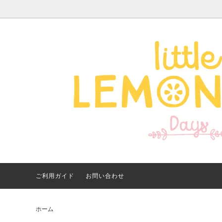
Apparel -アパレル-
サイズで探す
【夏アイテム特集】 2026
Good
Bran
【出
年最新！子ども用水着・浮
いに
き輪 アイテム
ご紹
ご利用ガイド
お問い合わせ
ホーム