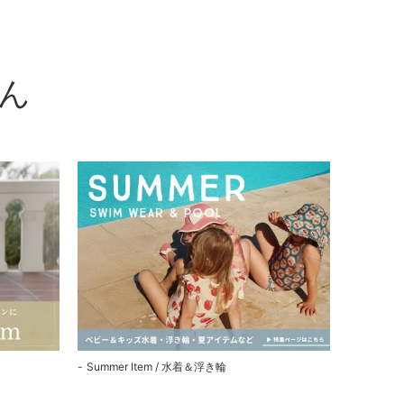
ん
Summer Item / 水着＆浮き輪