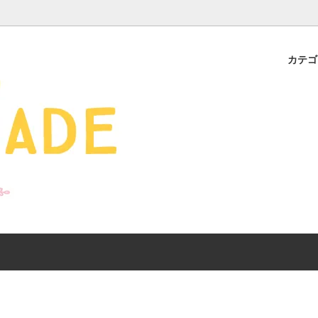
カテ
s - 雑貨 -
ds
産ギフト特集】 出産祝
SALE
organic zoo 26S/S
おすすめのアイテムを
Drop1+Drop2でつく
介
mix&match