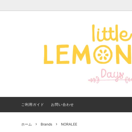
Apparel -アパレル-
サイズで探す
【夏アイテム特集】 2026
Good
Bran
【出
年最新！子ども用水着・浮
いに
き輪 アイテム
ご紹
ご利用ガイド
お問い合わせ
ホーム
Brands
NORALEE