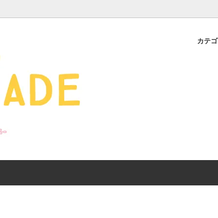
カテ
s - 雑貨 -
ds
産ギフト特集】 出産祝
SALE
organic zoo 26S/S
おすすめのアイテムを
Drop1+Drop2でつく
介
mix&match