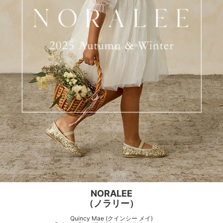
NORALEE
（ノラリー）
Quincy Mae (クインシー メイ)