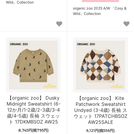
Wild」Collection
organic zoo 2025 A/W 「Cosy &
Wild」Collection
【organic zoo】 Dusky
【organic zoo】 Kite
Midnight Sweatshirt (6-
Patchwork Sweatshirt
12か月/1-2歳/2-3歳/3-4
Undyed (3-4歳) 長袖 ス
歳/4-5歳) 長袖 スウェッ
ウェット 17PATCHBSOZ
ト 17DKMBSOZ AW25
AW25SALE
8,745円(税795円)
6,121円(税556円)