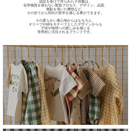
認定を受けて作られた子供服は、
化学物質を使わない製造プロセス、デザイン、品質、
無駄を省いた梱包など、
その全てから同社の哲学を感じる事ができます。
その柔らかい着心地からはもちろん、
オリーブや綿をモチーフとしたデザインからも
子供や地球への慈しみを感じる
世界的に注目されるブランドです。