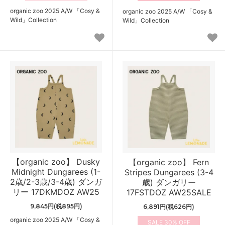
organic zoo 2025 A/W 「Cosy &
organic zoo 2025 A/W 「Cosy &
Wild」Collection
Wild」Collection
【organic zoo】 Dusky
【organic zoo】 Fern
Midnight Dungarees (1-
Stripes Dungarees (3-4
2歳/2-3歳/3-4歳) ダンガ
歳) ダンガリー
リー 17DKMDOZ AW25
17FSTDOZ AW25SALE
9,845円(税895円)
6,891円(税626円)
organic zoo 2025 A/W 「Cosy &
30%