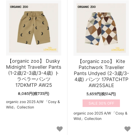
【organic zoo】 Dusky
【organic zoo】 Kite
Midnight Traveller Pants
Patchwork Traveller
(1-2歳/2-3歳/3-4歳) ト
Pants Undyed (2-3歳/3-
ラベラーパンツ
4歳) パンツ 17PATCHTP
17DKMTP AW25
AW25SALE
8,085円(税735円)
5,659円(税514円)
organic zoo 2025 A/W 「Cosy &
30%
Wild」Collection
organic zoo 2025 A/W 「Cosy &
Wild」Collection