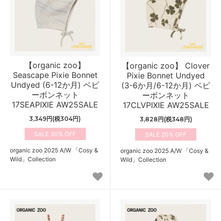
【organic zoo】
【organic zoo】 Clover
Seascape Pixie Bonnet
Pixie Bonnet Undyed
Undyed (6-12か月) ベビ
(3-6か月/6-12か月) ベビ
ーボンネット
ーボンネット
17SEAPIXIE AW25SALE
17CLVPIXIE AW25SALE
3,349円(税304円)
3,828円(税348円)
30%
20%
organic zoo 2025 A/W 「Cosy &
organic zoo 2025 A/W 「Cosy &
Wild」Collection
Wild」Collection