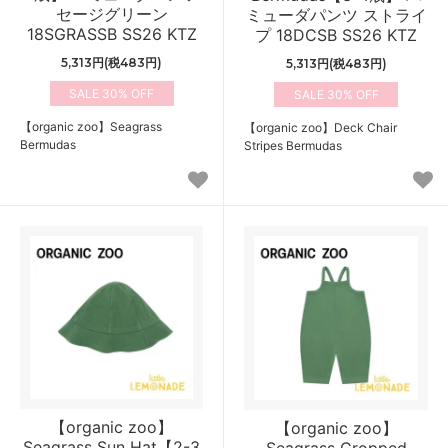
セージグリーン
ミューダパンツ ストライ
18SGRASSB SS26 KTZ
プ 18DCSB SS26 KTZ
5,313円(税483円)
5,313円(税483円)
30%
30%
【organic zoo】Seagrass
【organic zoo】Deck Chair
Bermudas
Stripes Bermudas
【organic zoo】
【organic zoo】
Seagrass Sun Hat【2-3