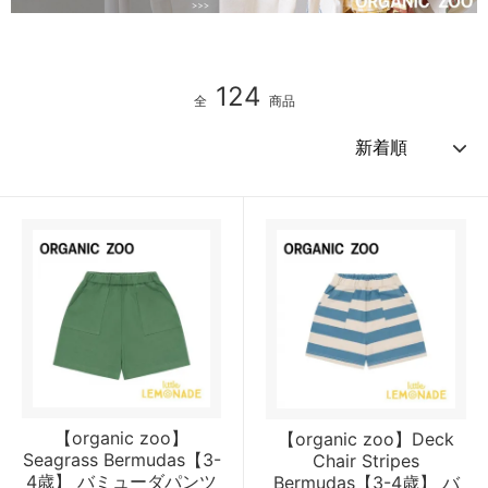
124
全
商品
【organic zoo】
【organic zoo】Deck
Seagrass Bermudas【3-
Chair Stripes
4歳】 バミューダパンツ
Bermudas【3-4歳】 バ