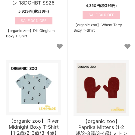
ン 18DGHBT SS26
4,350円(税395円)
5,929円(税539円)
30%
30%
【organic zoo】 Wheat Terry
Boxy T-Shirt
【organic zoo】Dill Gingham
Boxy T-Shirt
【organic zoo】 River
【organic zoo】
Midnight Boxy T-Shirt
Paprika Mittens (1-2
【1-2歳/2-3歳/3-4歳】
歳/2-3歳/3-4歳) ミトン