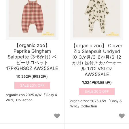
【organic zoo】
【organic zoo】 Clover
Paprika Gingham
Zip Sleepsuit Undyed
Salopette (3-6か月) ベ
(0-3か月/3-6か月/6-12
ビーサロペット
か月) 足付きカバーオー
17PKGHSOZ AW25SALE
ル 17CLVSLOZ
AW25SALE
10,252円(税932円)
7,524円(税684円)
20%
20%
organic zoo 2025 A/W 「Cosy &
Wild」Collection
organic zoo 2025 A/W 「Cosy &
Wild」Collection