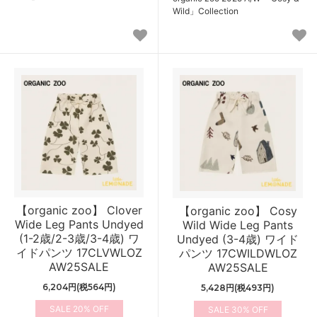
Wild」Collection
【organic zoo】 Clover
【organic zoo】 Cosy
Wide Leg Pants Undyed
Wild Wide Leg Pants
(1-2歳/2-3歳/3-4歳) ワ
Undyed (3-4歳) ワイド
イドパンツ 17CLVWLOZ
パンツ 17CWILDWLOZ
AW25SALE
AW25SALE
6,204円(税564円)
5,428円(税493円)
20%
30%