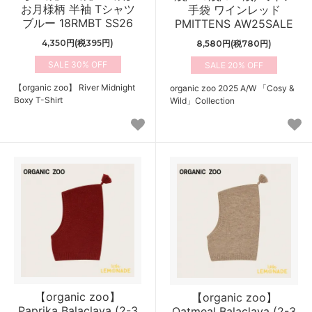
お月様柄 半袖 Tシャツ
手袋 ワインレッド
ブルー 18RMBT SS26
PMITTENS AW25SALE
4,350円(税395円)
8,580円(税780円)
30%
20%
【organic zoo】 River Midnight
organic zoo 2025 A/W 「Cosy &
Boxy T-Shirt
Wild」Collection
【organic zoo】
【organic zoo】
Paprika Balaclava (2-3
Oatmeal Balaclava (2-3