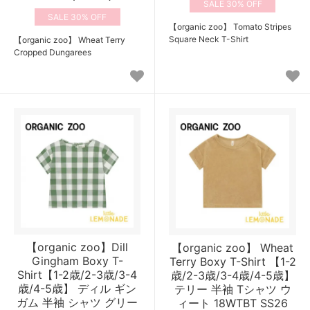
30%
30%
【organic zoo】 Tomato Stripes
Square Neck T-Shirt
【organic zoo】 Wheat Terry
Cropped Dungarees
【organic zoo】Dill
【organic zoo】 Wheat
Gingham Boxy T-
Terry Boxy T-Shirt 【1-2
Shirt【1-2歳/2-3歳/3-4
歳/2-3歳/3-4歳/4-5歳】
歳/4-5歳】 ディル ギン
テリー 半袖 Tシャツ ウ
ガム 半袖 シャツ グリー
ィート 18WTBT SS26