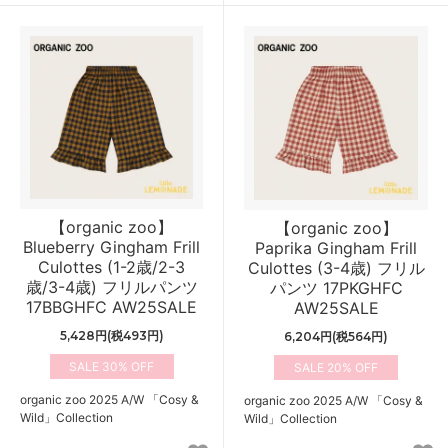
【organic zoo】
【organic zoo】
Blueberry Gingham Frill
Paprika Gingham Frill
Culottes (1-2歳/2-3
Culottes (3-4歳) フリル
歳/3-4歳) フリルパンツ
パンツ 17PKGHFC
17BBGHFC AW25SALE
AW25SALE
5,428円(税493円)
6,204円(税564円)
30%
20%
organic zoo 2025 A/W 「Cosy &
organic zoo 2025 A/W 「Cosy &
Wild」Collection
Wild」Collection