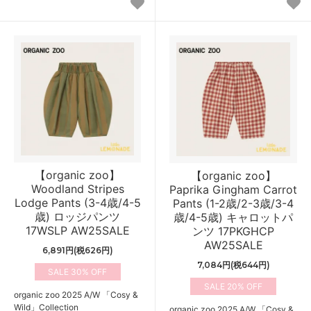
【organic zoo】
【organic zoo】
Woodland Stripes
Paprika Gingham Carrot
Lodge Pants (3-4歳/4-5
Pants (1-2歳/2-3歳/3-4
歳) ロッジパンツ
歳/4-5歳) キャロットパ
17WSLP AW25SALE
ンツ 17PKGHCP
AW25SALE
6,891円(税626円)
7,084円(税644円)
30%
20%
organic zoo 2025 A/W 「Cosy &
Wild」Collection
organic zoo 2025 A/W 「Cosy &