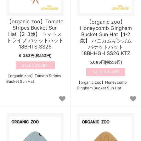
【organic zoo】Tomato
【organic zoo】
Stripes Bucket Sun
Honeycomb Gingham
Hat【2-3歳】 トマトス
Bucket Sun Hat【1-2
トライプ バケットハット
歳】 ハニカムギンガム
18BHTS SS26
バケットハット
18BHHGH SS26 KTZ
6,083円(税553円)
6,083円(税553円)
30%
30%
【organic zoo】Tomato Stripes
Bucket Sun Hat
【organic zoo】Honeycomb
Gingham Bucket Sun Hat