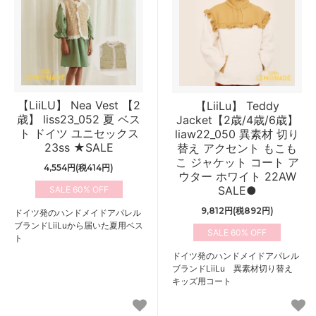
【LiiLU】 Nea Vest 【2
【LiiLu】 Teddy
歳】 liss23_052 夏 ベス
Jacket【2歳/4歳/6歳】
ト ドイツ ユニセックス
liaw22_050 異素材 切り
23ss ★SALE
替え アクセント もこも
こ ジャケット コート ア
4,554円(税414円)
ウター ホワイト 22AW
SALE●
60%
9,812円(税892円)
ドイツ発のハンドメイドアパレル
ブランドLiiLuから届いた夏用ベス
60%
ト
ドイツ発のハンドメイドアパレル
ブランドLiiLu 異素材切り替え
キッズ用コート