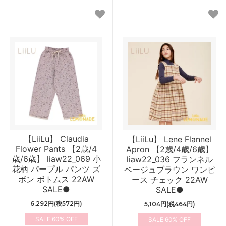
【LiiLu】 Claudia
【LiiLu】 Lene Flannel
Flower Pants 【2歳/4
Apron 【2歳/4歳/6歳】
歳/6歳】 liaw22_069 小
liaw22_036 フランネル
花柄 パープル パンツ ズ
ベージュブラウン ワンピ
ボン ボトムス 22AW
ース チェック 22AW
SALE●
SALE●
6,292円(税572円)
5,104円(税464円)
60%
60%