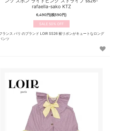
ンツ ズボン ライトピンク ストライプ ss26-
rafaella-sako KTZ
6,490円(税590円)
50%
フランス パリ のブランド LOIR SS26 裾リボンがキュートなロング
パンツ