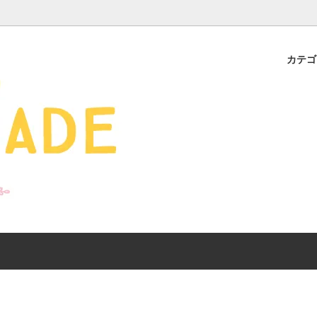
カテ
s - 雑貨 -
ds
産ギフト特集】 出産祝
SALE
organic zoo 26S/S
おすすめのアイテムを
Drop1+Drop2でつく
介
mix&match