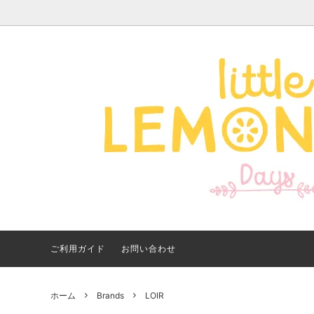
Apparel -アパレル-
サイズで探す
【夏アイテム特集】 2026
Good
Bran
【出
年最新！子ども用水着・浮
いに
き輪 アイテム
ご紹
ご利用ガイド
お問い合わせ
ホーム
Brands
LOIR