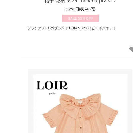
帽子 花柄 ss26-toscana-piv KTZ
3,795円(税345円)
50%
フランス パリ のブランド LOIR SS26 ベビーボンネット