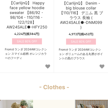
【CarlijnQ】 Happy
【CarlijnQ】 Denim -
face yellow hoodie
big blouse collar
sweater 【86/92・
【110/116】 デニム 黒 ブ
98/104・110/116・
ラウス 長袖 (
122/128】
AW24SALE●-DNM099
AW24SALE●-HFY250
)
4,224円(税384円)
4,972円(税452円)
60%
60%
Fromオランダ 2024AWコレクシ
Fromオランダ 2024AWコレクシ
ョン スマイル総柄 オレンジカラ
ョン ボリュームのある丸襟がポイ
ーのフーディ
ントの黒のブラウス
- Clothes -