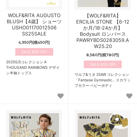
WOLF&RITA AUGUSTO
【WOLF&RITA】
BLUSH【4歳】 ショーツ
ERCILIA STONE 【6-12
USHO01170012506
か月/18-24か月】
SS25SALE
Bodysuit ロンパース
PAWRYBDS0283059.A
4,950円(税450円)
W25.20
50%
8,580円(税780円)
2025S/Sコレクション A
40%
THOUSAND RAINBOWS デザイ
ン半袖トップス
ウルフ&リタ 25AW コレクション
「Fantasie Gymnastic」スカラッ
プカラー ベビーボディ