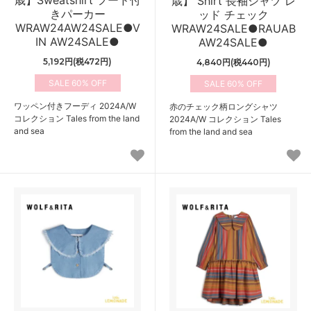
歳】Sweatshirt フード付
歳】 Shirt 長袖シャツ レ
きパーカー
ッド チェック
WRAW24AW24SALE●V
WRAW24SALE●RAUAB
IN AW24SALE●
AW24SALE●
5,192円(税472円)
4,840円(税440円)
60%
60%
ワッペン付きフーディ 2024A/W
赤のチェック柄ロングシャツ
コレクション Tales from the land
2024A/W コレクション Tales
and sea
from the land and sea