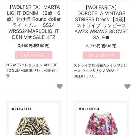
【WOLF&RITA】MARTA
【WOLF&RITA】
LIGHT DENIM 【2歳・6
DOROTEI A VINTAGE
歳】付け襟 Round collar
STRIPES Dress 【4歳】
ライトブルー SS24
ストライプ ワンピース
WRSS24MARLDLIGHT
AW23 WRAW2 3DOVST
DENIM★SALE KTZ
SALE●
3,960円(税360円)
6,776円(税616円)
60%
60%
2024S/Sコレクション AN ODE
ストライプ柄 長袖Aラインワンピ
TO SUMMER 取り外し可能 付け
ース ウルフ&リタ A/W23 「
襟
BILL&TILDA 」