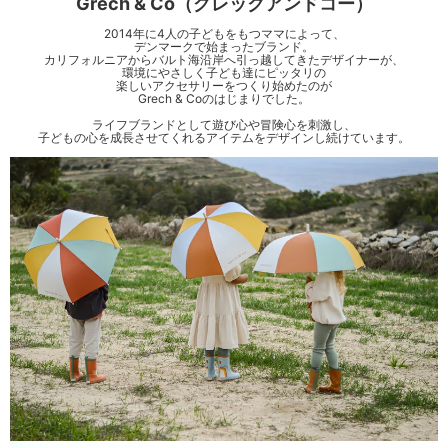
Grech & Co（グレックアンドコー）
2014年に4人の子どもをもつママによって、
デンマークで始まったブランド。
カリフォルニアからバルト海沿岸へ引っ越してきたデザイナーが、
環境にやさしく子ども達にピッタリの
楽しいアクセサリーをつくり始めたのが
Grech & Coのはじまりでした。
ライフブランドとして遊び心や冒険心を刺激し、
子どもの心を成長させてくれるアイテムをデザインし続けています。