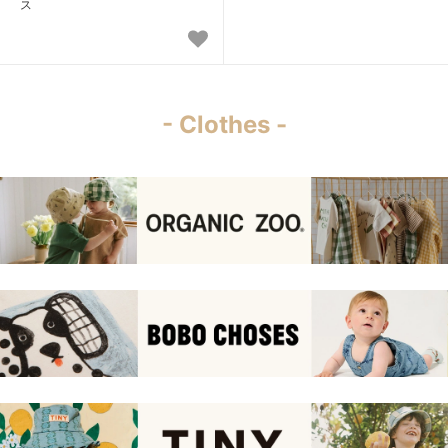
ス
- Clothes -