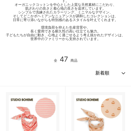
ド。
オーガニックコットンを中心とした上質な天然素材にこだわり、
肌ざわりの良さと着心地の良さを追求しています。
シンプルで洗練されたカラーリング、ミニマルなデザイン、
そしてどこかボヘミアンなニュアンスが調和したコレクションは、
日常に寄り添いながらも特別感のあるスタイルを叶えてくれます。
環境負荷を抑えた生産背景や、
長く愛用できる耐久性の高い仕立ても魅力。
子どもたちが自由に動き、心地よく過ごせるよう考え抜かれたデザインは、
世界中のファミリーから支持されています。
47
全
商品