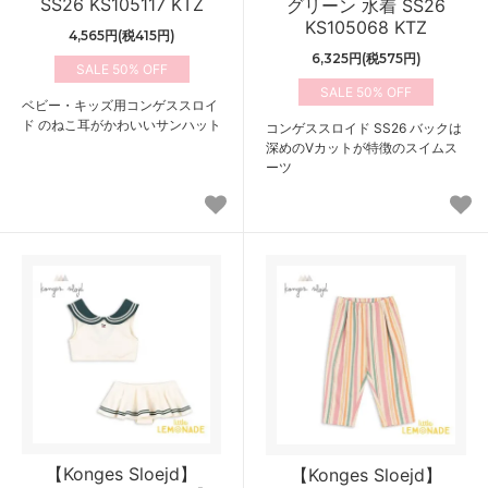
SS26 KS105117 KTZ
グリーン 水着 SS26
KS105068 KTZ
4,565円(税415円)
6,325円(税575円)
50%
50%
ベビー・キッズ用コンゲススロイ
ド のねこ耳がかわいいサンハット
コンゲススロイド SS26 バックは
深めのVカットが特徴のスイムス
ーツ
【Konges Sloejd】
【Konges Sloejd】