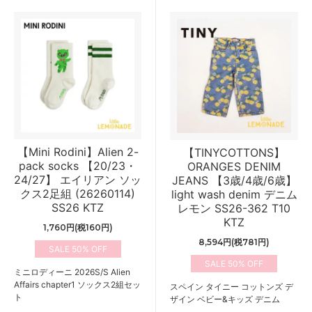
【Mini Rodini】Alien 2-
【TINYCOTTONS】
pack socks 【20/23・
ORANGES DENIM
24/27】 エイリアン ソッ
JEANS 【3歳/4歳/6歳】
クス2足組 (26260114)
light wash denim デニム
SS26 KTZ
レモン SS26-362 T10
KTZ
1,760円(税160円)
8,594円(税781円)
50%
50%
ミニロディーニ 2026S/S Alien
Affairs chapter1 ソックス2組セッ
スペイン タイニー コットンズ デ
ト
ザイン ベビー&キッズ デニム