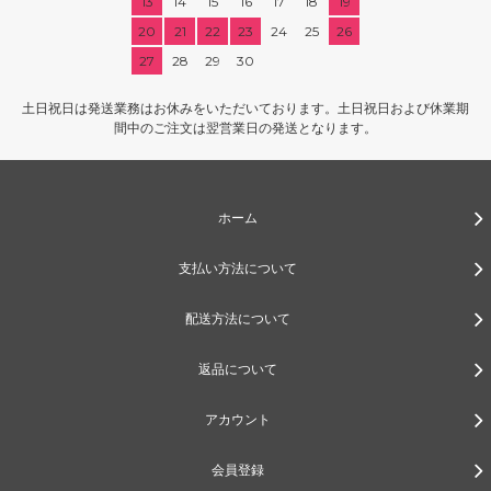
13
14
15
16
17
18
19
20
21
22
23
24
25
26
27
28
29
30
土日祝日は発送業務はお休みをいただいております。土日祝日および休業期
間中のご注文は翌営業日の発送となります。
ホーム
支払い方法について
配送方法について
返品について
アカウント
会員登録