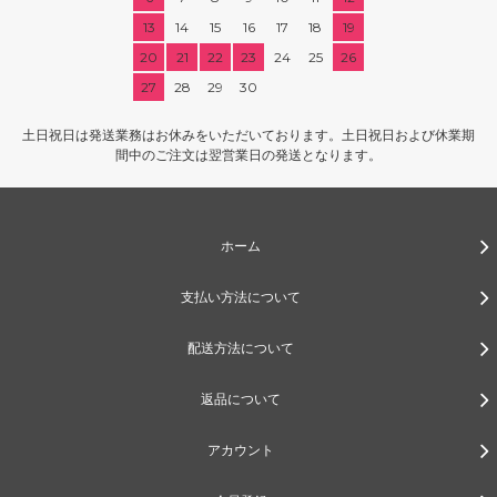
13
14
15
16
17
18
19
20
21
22
23
24
25
26
27
28
29
30
土日祝日は発送業務はお休みをいただいております。土日祝日および休業期
間中のご注文は翌営業日の発送となります。
ホーム
支払い方法について
配送方法について
返品について
アカウント