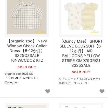
【organic zoo】 Navy
【Quincy Mae】 SHORT
Window Check Collar
SLEEVE BODYSUIT【6-
Dress 【6-12か月】
12か月】 AIR
SS25OZSALE
BALLOONS YELLOW
16NWCCDOZ KTZ
STRIPE QM079GRKU
SS25SALE
SOLD OUT
SOLD OUT
organic zoo 2025 SS
「SUMMER FARNIENTE」
クインシーメイ SS25 2枚セット
Collection
半袖ベビーロンパース