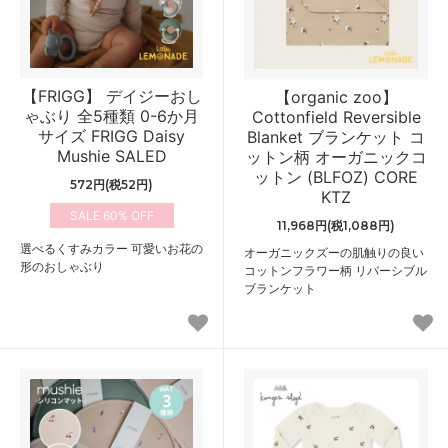
【FRIGG】 デイジーおし
【organic zoo】
ゃぶり 全5種類 0-6か月
Cottonfield Reversible
サイズ FRIGG Daisy
Blanket ブランケット コ
Mushie SALED
ットン柄 オーガニックコ
ットン (BLFOZ) CORE
572円(税52円)
KTZ
60%
11,968円(税1,088円)
選べるくすみカラー 可愛いお花の
オーガニックズーの肌触りの良い
形のおしゃぶり
コットンフラワー柄 リバーシブル
ブランケット