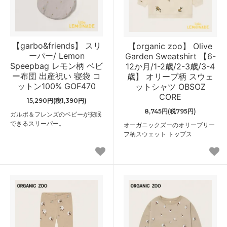
【garbo&friends】 スリ
【organic zoo】 Olive
ーパー/ Lemon
Garden Sweatshirt 【6-
Speepbag レモン柄 ベビ
12か月/1-2歳/2-3歳/3-4
ー布団 出産祝い 寝袋 コ
歳】 オリーブ柄 スウェ
ットン100% GOF470
ットシャツ OBSOZ
CORE
15,290円(税1,390円)
8,745円(税795円)
ガルボ＆フレンズのベビーが安眠
できるスリーパー。
オーガニックズーのオリーブリー
フ柄スウェット トップス