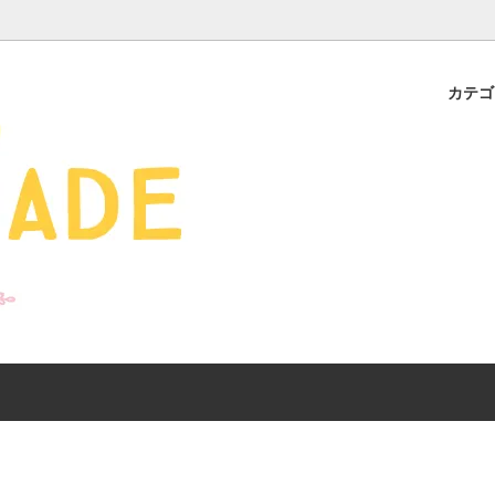
カテ
s - 雑貨 -
ds
産ギフト特集】 出産祝
SALE
organic zoo 26S/S
おすすめのアイテムを
Drop1+Drop2でつく
介
mix&match