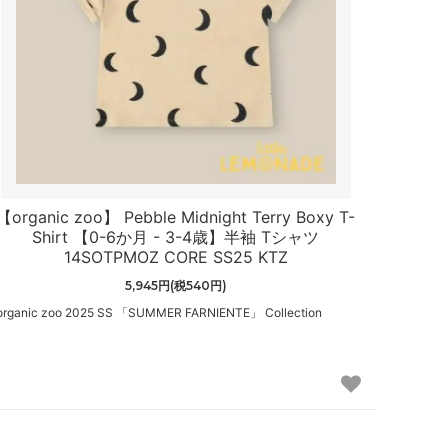
【organic zoo】 Pebble Midnight Terry Boxy T-
Shirt 【0-6か月 - 3-4歳】半袖 Tシャツ
14SOTPMOZ CORE SS25 KTZ
5,945円(税540円)
organic zoo 2025 SS 「SUMMER FARNIENTE」 Collection