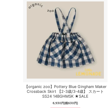
【organic zoo】Pottery Blue Gingham Maker
Crossback Skirt 【2-3歳/3-4歳】 スカート
SS24 14BGHMSK ★SALE
6,930円(税630円)