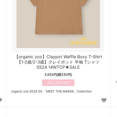
【organic zoo】Claypot Waffle Boxy T-Shirt
【1-2歳/2-3歳】クレイポット 半袖 Tシャツ
SS24 14WTCP★SALE
3,630円(税330円)
40%
organic zoo 2024 SS 「MEET THE MAKER」Collection