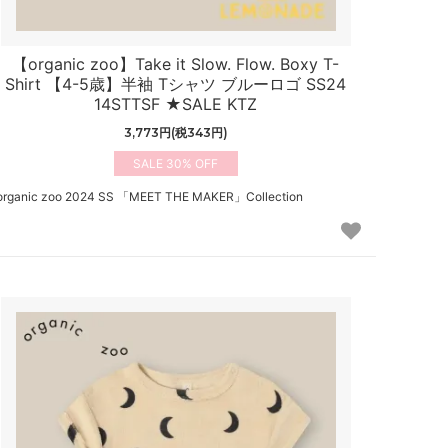
【organic zoo】Take it Slow. Flow. Boxy T-
Shirt 【4-5歳】半袖 Tシャツ ブルーロゴ SS24
14STTSF ★SALE KTZ
3,773円(税343円)
30%
organic zoo 2024 SS 「MEET THE MAKER」Collection