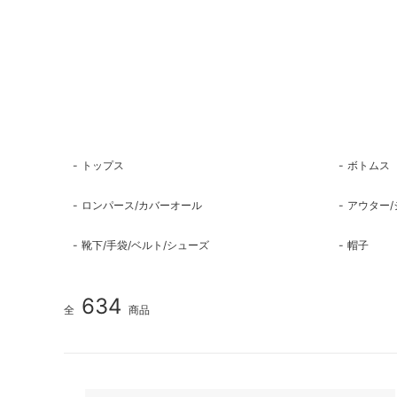
トップス
ボトムス
ロンパース/カバーオール
アウター/
靴下/手袋/ベルト/シューズ
帽子
634
全
商品