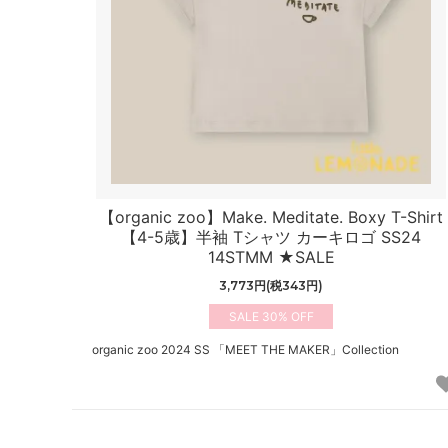
【organic zoo】Make. Meditate. Boxy T-Shirt
【4-5歳】半袖 Tシャツ カーキロゴ SS24
14STMM ★SALE
3,773円(税343円)
30%
organic zoo 2024 SS 「MEET THE MAKER」Collection