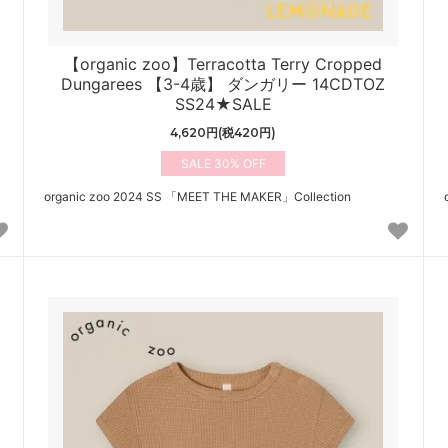
【organic zoo】Terracotta Terry Cropped
Dungarees 【3-4歳】 ダンガリー 14CDTOZ
SS24★SALE
4,620円(税420円)
30%
organic zoo 2024 SS 「MEET THE MAKER」Collection