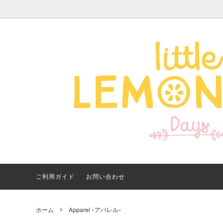
Apparel -アパレル-
サイズで探す
【夏アイテム特集】 2026
Good
Bran
【出
年最新！子ども用水着・浮
いに
き輪 アイテム
ご紹
ご利用ガイド
お問い合わせ
ホーム
Apparel -アパレル-