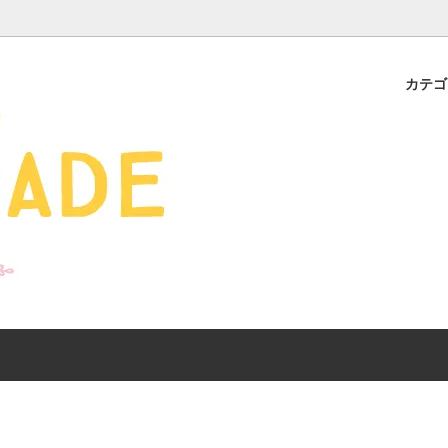
カテ
s - 雑貨 -
ds
産ギフト特集】 出産祝
SALE
organic zoo 26S/S
おすすめのアイテムを
Drop1+Drop2でつく
介
mix&match