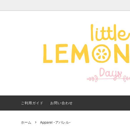
Apparel -アパレル-
サイズで探す
【夏アイテム特集】 2026
Good
Bran
【出
年最新！子ども用水着・浮
いに
き輪 アイテム
ご紹
ご利用ガイド
お問い合わせ
ホーム
Apparel -アパレル-