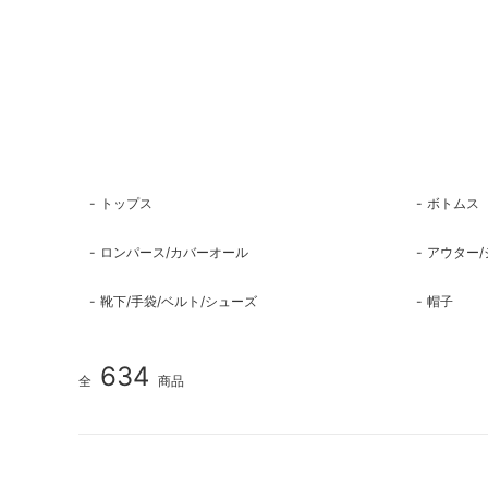
トップス
ボトムス
ロンパース/カバーオール
アウター/
靴下/手袋/ベルト/シューズ
帽子
634
全
商品